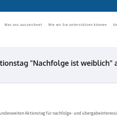
Was uns auszeichnet
Wie wir Sie unterstützen können
U
rkanzlei Mandy Wetzel
ionstag "Nachfolge ist weiblich" a
undesweiten Aktionstag für nachfolge- und übergabeinteressie