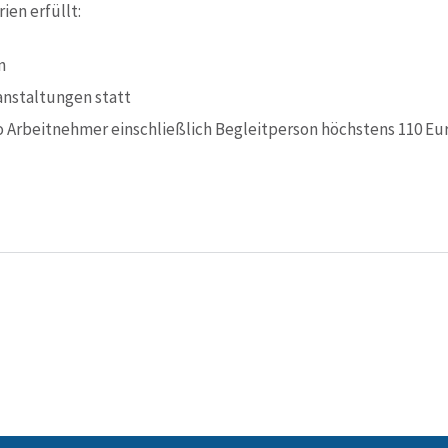
ien erfüllt:
n
anstaltungen statt
o Arbeitnehmer einschließlich Begleitperson höchstens 110 Eu