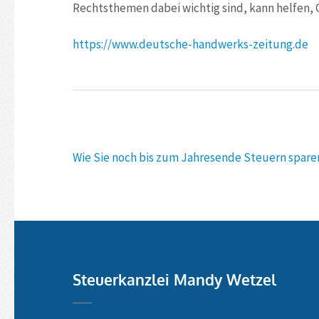
Rechtsthemen dabei wichtig sind, kann helfen, G
https://www.deutsche-handwerks-zeitung.de
Beitragsnavigation
Wie Sie noch bis zum Jahresende Steuern spar
Steuerkanzlei Mandy Wetzel