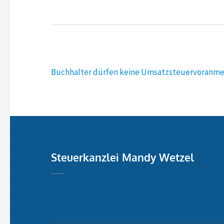
Beitragsnavigation
Buchhalter dürfen keine Umsatzsteuervoranme
Steuerkanzlei Mandy Wetzel