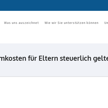
Was uns auszeichnet
Wie wir Sie unterstützen können
U
rkanzlei Mandy Wetzel
mkosten für Eltern steuerlich ge