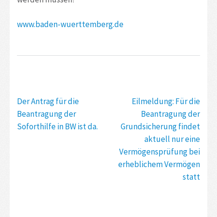
www.baden-wuerttemberg.de
Beitragsnavigation
Der Antrag für die
Eilmeldung: Für die
Beantragung der
Beantragung der
Soforthilfe in BW ist da.
Grundsicherung findet
aktuell nur eine
Vermögensprüfung bei
erheblichem Vermögen
statt