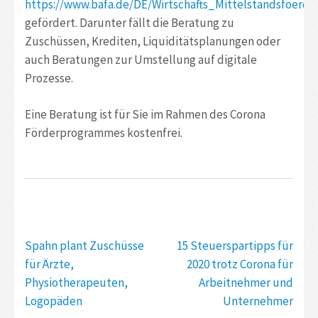
https://www.bafa.de/DE/Wirtschafts_Mittelstandsfoe
gefördert. Darunter fällt die Beratung zu
Zuschüssen, Krediten, Liquiditätsplanungen oder
auch Beratungen zur Umstellung auf digitale
Prozesse.
Eine Beratung ist für Sie im Rahmen des Corona
Förderprogrammes kostenfrei.
Beitragsnavigation
Spahn plant Zuschüsse
15 Steuerspartipps für
für Ärzte,
2020 trotz Corona für
Physiotherapeuten,
Arbeitnehmer und
Logopäden
Unternehmer