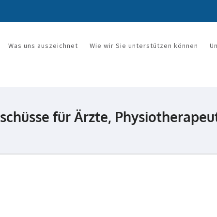
Was uns auszeichnet
Wie wir Sie unterstützen können
U
rkanzlei Mandy Wetzel
schüsse für Ärzte, Physiotherape