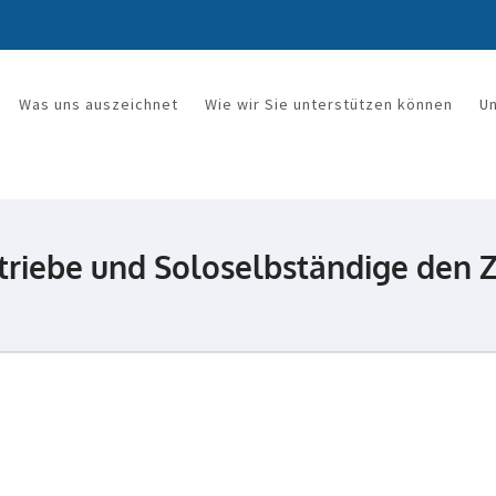
Was uns auszeichnet
Wie wir Sie unterstützen können
U
rkanzlei Mandy Wetzel
riebe und Soloselbständige den Z