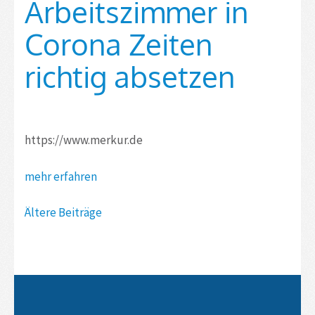
Arbeitszimmer in
Corona Zeiten
richtig absetzen
https://www.merkur.de
mehr erfahren
Beitragsnavigation
Ältere Beiträge