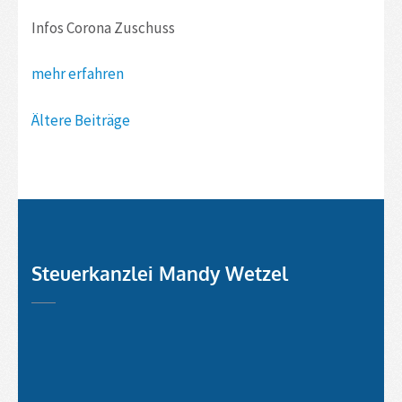
Infos Corona Zuschuss
mehr erfahren
Beitragsnavigation
Ältere Beiträge
Steuerkanzlei Mandy Wetzel